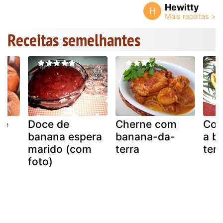
Hewitty
H
Receitas semelhantes
de
Doce de
Cherne com
Com
banana espera
banana-da-
a b
marido (com
terra
terr
foto)