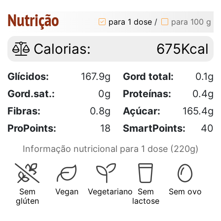
Nutrição
para 1 dose
/
para 100 g
Calorias:
675Kcal
Glícidos:
167.9g
Gord total:
0.1g
Gord.sat.:
0g
Proteínas:
0.4g
Fibras:
0.8g
Açúcar:
165.4g
ProPoints:
18
SmartPoints:
40
Informação nutricional para 1 dose (220g)
Sem
Vegan
Vegetariano
Sem
Sem ovo
glúten
lactose