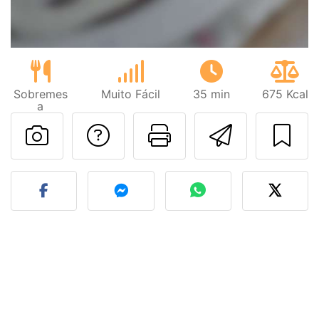
Sobremes
Muito Fácil
35 min
675 Kcal
a
Falar com o autor d
Imprima esta
Enviar 
Fez esta receita? Compart