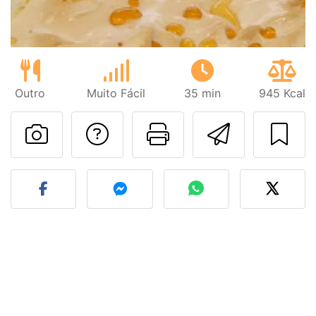
Outro
Muito Fácil
35 min
945 Kcal
Falar com o autor d
Imprima esta
Enviar 
Fez esta receita? Compart