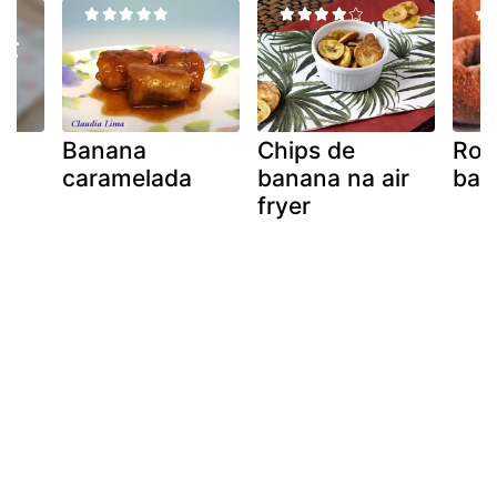
Banana
Chips de
Ros
de
caramelada
banana na air
ban
fryer