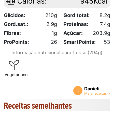
Calorias:
945Kcal
Glícidos:
210g
Gord total:
8.2g
Gord.sat.:
2.9g
Proteínas:
7.4g
Fibras:
1g
Açúcar:
203.9g
ProPoints:
26
SmartPoints:
53
Informação nutricional para 1 dose (294g)
Vegetariano
Danieli
D
Receitas semelhantes