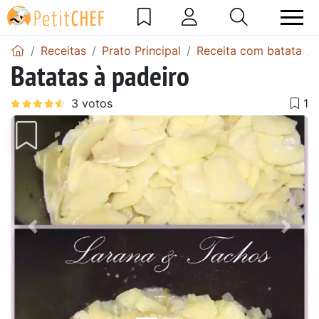
Receitas
Prato Principal
Receita com batata
Batatas à padeiro
Anterior
Next