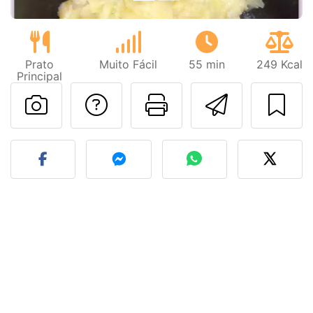
Prato
Muito Fácil
55 min
249 Kcal
Principal
Falar com o autor d
Imprima esta
Enviar 
Fez esta receita? Compart