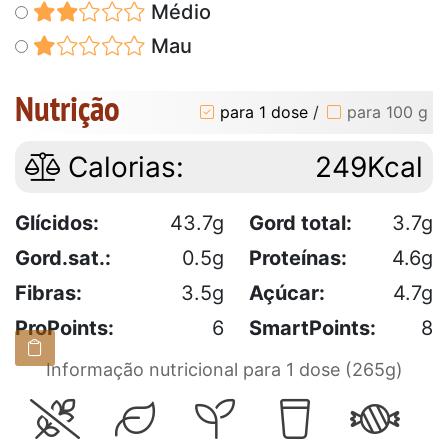
Médio
Mau
Nutrição
para 1 dose
/
para 100 g
Calorias:
249Kcal
Glícidos:
43.7g
Gord total:
3.7g
Gord.sat.:
0.5g
Proteínas:
4.6g
Fibras:
3.5g
Açúcar:
4.7g
ProPoints:
6
SmartPoints:
8
Informação nutricional para 1 dose (265g)