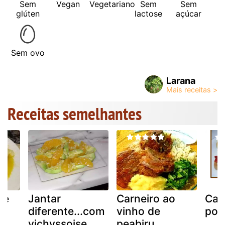
Sem
Vegan
Vegetariano
Sem
Sem
glúten
lactose
açúcar
Sem ovo
Larana
Receitas semelhantes
de
Jantar
Carneiro ao
Cal
diferente...com
vinho de
pot
vichyssoise.
peabiru