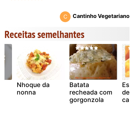
Cantinho Vegetariano
C
Receitas semelhantes
Nhoque da
Batata
Esc
nonna
recheada com
de 
gorgonzola
car