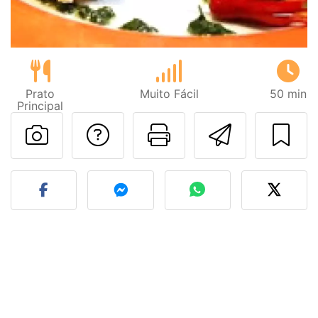
Prato
Muito Fácil
50 min
Principal
Falar com o autor d
Imprima esta
Enviar 
Fez esta receita? Compart