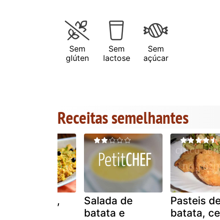
Sem
Sem
Sem
glúten
lactose
açúcar
Receitas semelhantes
Atum à brás,
Salada de
Pasteis d
rápido e
batata e
batata, c