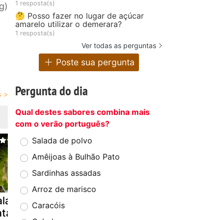
1 resposta(s)
g)
🤔 Posso fazer no lugar de açúcar
amarelo utilizar o demerara?
1 resposta(s)
Ver todas as perguntas
Poste sua pergunta
Pergunta do dia
Qual destes sabores combina mais
com o verão português?
Salada de polvo
Amêijoas à Bulhão Pato
Sardinhas assadas
Arroz de marisco
alada de
Vol-au-vent de
Girassol de
Caracóis
atata e atum
atum
maionese