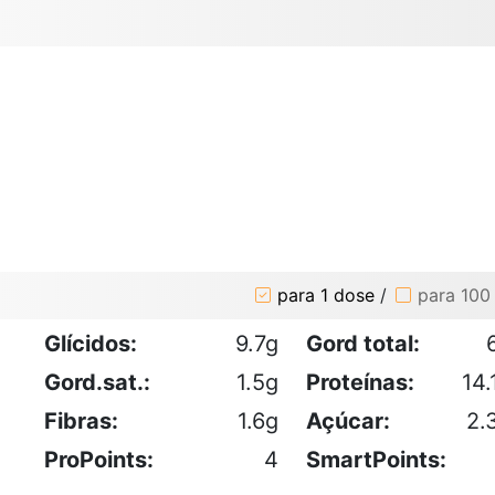
para 1 dose
/
para 100
Glícidos:
9.7g
Gord total:
Gord.sat.:
1.5g
Proteínas:
14.
Fibras:
1.6g
Açúcar:
2.
ProPoints:
4
SmartPoints: