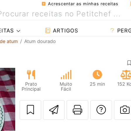
Acrescentar as minhas receitas
ITAS
ARTIGOS
PER
 de atum
Atum dourado
Prato
Muito
25 min
152 K
Principal
Fácil
Enviar esta rec
Imprima es
Falar
F