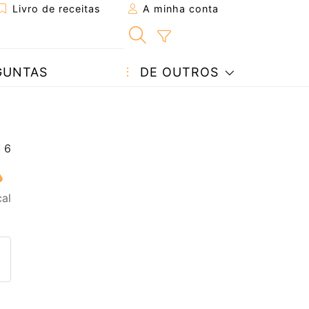
Livro de receitas
A minha conta
GUNTAS
DE OUTROS
cal
eita a um amigo
ta página
 com o autor da receita
ez esta receita? Compartilhe