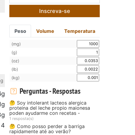
Inscreva-se
Peso
Volume
Temperatura
(mg)
(g)
(oz)
(lb)
(kg)
 g
Perguntas - Respostas
6g
🤔 Soy intolerant lacteos alergica
1g
proteina del leche propio maionesa
poden ayudarme con recetas -
3g
1 resposta(s)
4
🤔 Como posso perder a barriga
rapidamente até ao verão?