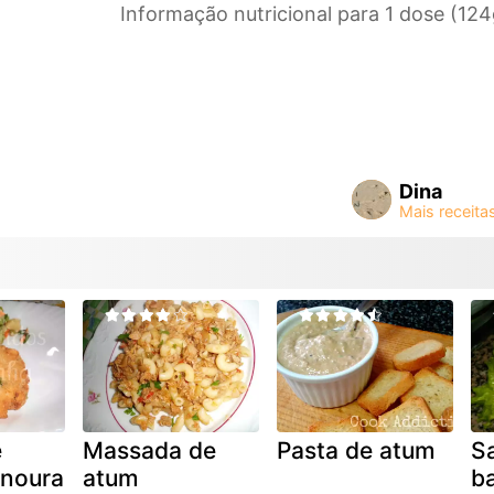
Informação nutricional para 1 dose (124
Dina
e
Massada de
Pasta de atum
S
enoura
atum
b