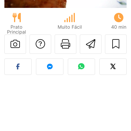
Prato
Muito Fácil
40 min
Principal
Falar com o autor d
Imprima esta
Enviar 
Fez esta receita? Compart