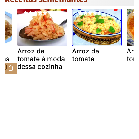
Arroz de
Arroz de
Arr
sas
tomate à moda
tomate
tom
vó)
dessa cozinha