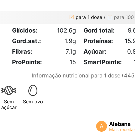
para 1 dose
/
para 100
Glícidos:
102.6g
Gord total:
9.
Gord.sat.:
1.9g
Proteínas:
15.
Fibras:
7.1g
Açúcar:
0.
ProPoints:
15
SmartPoints:
Informação nutricional para 1 dose (445
Sem
Sem ovo
açúcar
Alebana
A