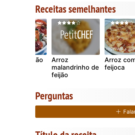
Receitas semelhantes
Arroz de feijão
Arroz
Arroz co
de soja e
malandrinho de
feijoca
salmão
feijão
Perguntas
Falar
Título da receita