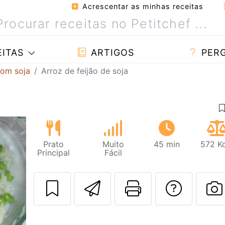
Acrescentar as minhas receitas
ITAS
ARTIGOS
PER
com soja
Arroz de feijão de soja
Prato
Muito
45 min
572 Kc
Principal
Fácil
Enviar esta rec
Imprima es
Falar
F