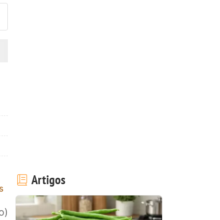
Artigos
s
o)