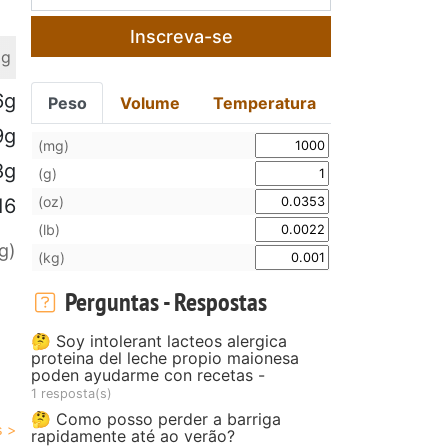
Inscreva-se
 g
6g
Peso
Volume
Temperatura
9g
(mg)
8g
(g)
(oz)
16
(lb)
g)
(kg)
Perguntas - Respostas
🤔 Soy intolerant lacteos alergica
proteina del leche propio maionesa
poden ayudarme con recetas -
1 resposta(s)
🤔 Como posso perder a barriga
rapidamente até ao verão?