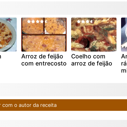
m
Arroz de feijão
Coelho com
Ar
com entrecosto
arroz de feijão
rá
m
 com o autor da receita