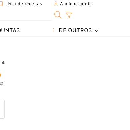
Livro de receitas
A minha conta
GUNTAS
DE OUTROS
al
eita a um amigo
ta página
 com o autor da receita
ez esta receita? Compartilhe