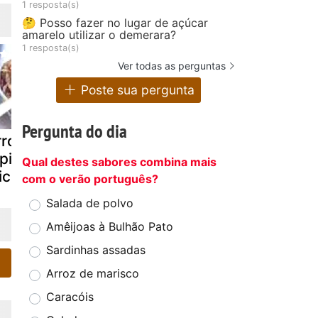
1 resposta(s)
🤔 Posso fazer no lugar de açúcar
amarelo utilizar o demerara?
1 resposta(s)
Ver todas as perguntas
Poste sua pergunta
Pergunta do dia
roz chinês
Arroz de feijão
Arroz de fe
pido no
preto
no forno
Qual destes sabores combina mais
icroondas
com o verão português?
Salada de polvo
Amêijoas à Bulhão Pato
Sardinhas assadas
Arroz de marisco
Caracóis