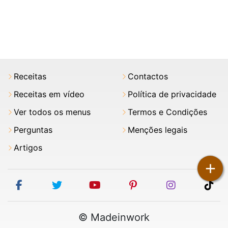
Receitas
Contactos
Receitas em vídeo
Política de privacidade
Ver todos os menus
Termos e Condições
Perguntas
Menções legais
Artigos
+
facebook
twitter
youtube
pinterest
instagram
tik
© Madeinwork