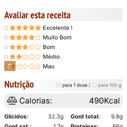
Avaliar esta receita
Excelente !
Muito Bom
Bom
Médio
Mau
Nutrição
para 1 dose
/
para 100 g
Calorias:
490Kcal
Glícidos:
32.3g
Gord total:
9.8g
Gord.sat.:
1.7g
Proteínas:
66g