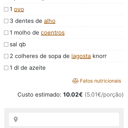
1
ovo
3 dentes de
alho
1 molho de
coentros
sal qb
2 colheres de sopa de
lagosta
knorr
1 dl de azeite
Fatos nutricionais
Custo estimado:
10.02
€
(5.01€/porção)