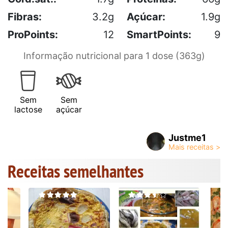
Fibras:
3.2g
Açúcar:
1.9g
ProPoints:
12
SmartPoints:
9
Informação nutricional para 1 dose (363g)
Sem
Sem
lactose
açúcar
Justme1
Receitas semelhantes