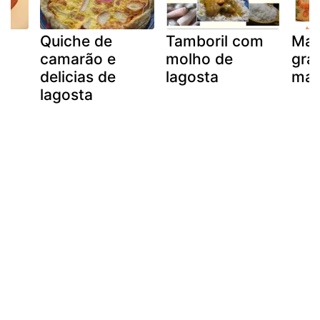
Quiche de
Tamboril com
Mar
camarão e
molho de
gra
delicias de
lagosta
mar
lagosta