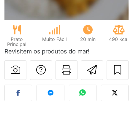
Prato
Muito Fácil
20 min
490 Kcal
Principal
Revisitem os produtos do mar!
Falar com o autor d
Imprima esta
Enviar 
Fez esta receita? Compart