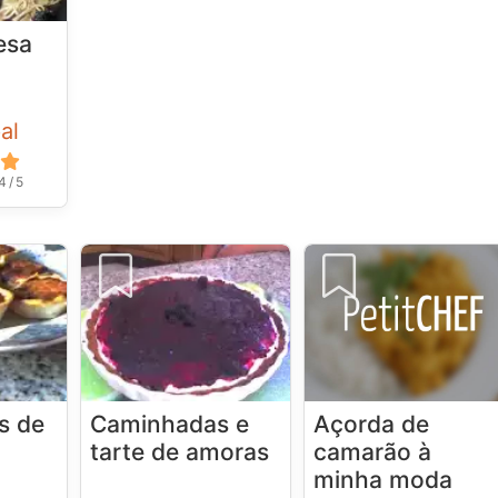
esa
al
4 / 5
s de
Caminhadas e
Açorda de
tarte de amoras
camarão à
minha moda