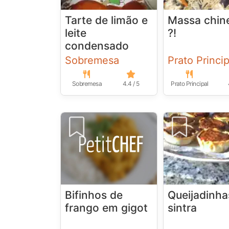
Tarte de limão e
Massa chin
leite
?!
condensado
Sobremesa
Prato Princip
Sobremesa
4.4 / 5
Prato Principal
Bifinhos de
Queijadinha
frango em gigot
sintra