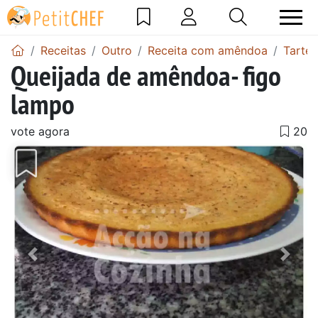
Receitas
Outro
Receita com amêndoa
Tarte
Queijada de amêndoa- figo
lampo
vote agora
Anterior
Next