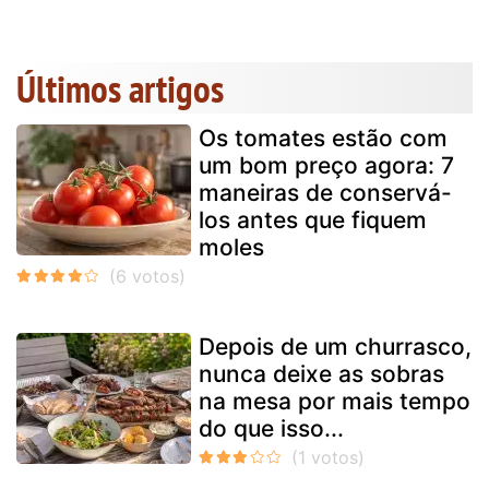
Últimos artigos
Os tomates estão com
um bom preço agora: 7
maneiras de conservá-
los antes que fiquem
moles
Depois de um churrasco,
nunca deixe as sobras
na mesa por mais tempo
do que isso...