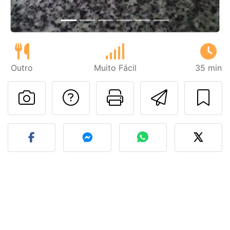
Outro
Muito Fácil
35 min
Falar com o autor d
Imprima esta
Enviar 
Fez esta receita? Compart