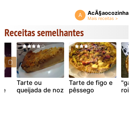
AcÃ§aocozinha
A
Receitas semelhantes
e
Tarte ou
Tarte de figo e
"ga
 e
queijada de noz
pêssego
rois