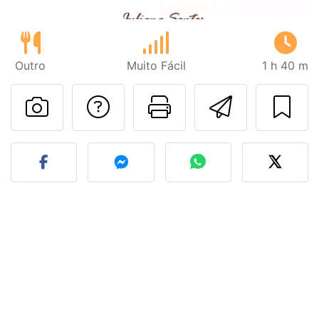
Outro
Muito Fácil
1 h 40 m
Falar com o autor d
Imprima esta
Enviar 
Fez esta receita? Compart