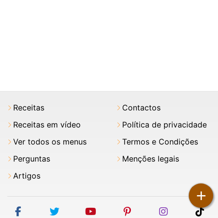
Receitas
Contactos
Receitas em vídeo
Política de privacidade
Ver todos os menus
Termos e Condições
Perguntas
Menções legais
Artigos
+
facebook
twitter
youtube
pinterest
instagram
tik