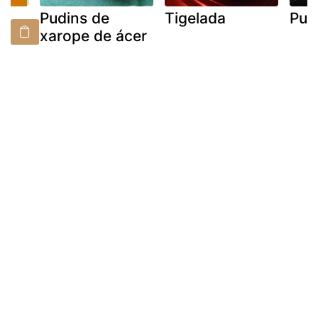
ês
Pudins de
Tigelada
Pud
xarope de ácer