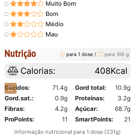
Muito Bom
Bom
Médio
Mau
Nutrição
para 1 dose
/
para 100 g
Calorias:
408Kcal
Glícidos:
71.4g
Gord total:
10.9g
Gord.sat.:
0.9g
Proteínas:
3.2g
Fibras:
4.2g
Açúcar:
68.7g
ProPoints:
11
SmartPoints:
21
Informação nutricional para 1 dose (231g)