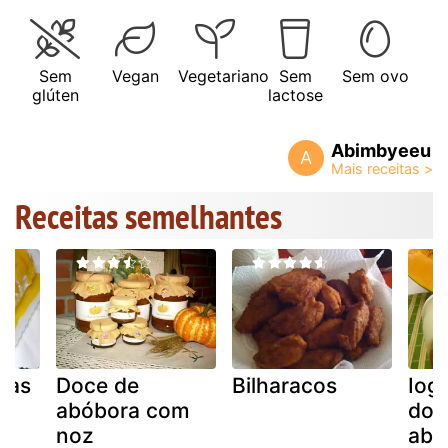
Sem
Vegan
Vegetariano
Sem
Sem ovo
glúten
lactose
Abimbyeeu
A
Receitas semelhantes
aras
Doce de
Bilharacos
Iog
abóbora com
doc
noz
abó