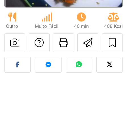
Outro
Muito Fácil
40 min
408 Kcal
Falar com o autor d
Imprima esta
Enviar 
Fez esta receita? Compart