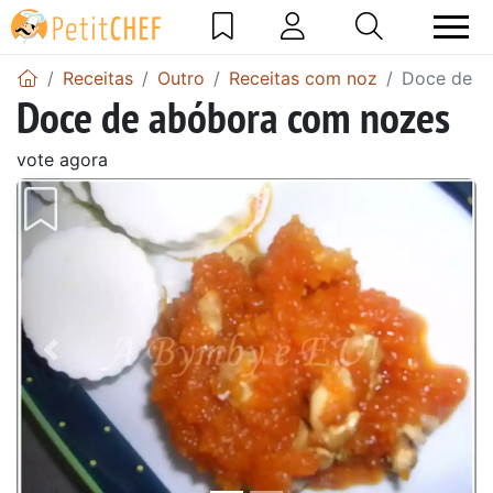
Receitas
Outro
Receitas com noz
Doce de a
Doce de abóbora com nozes
vote agora
Anterior
Next