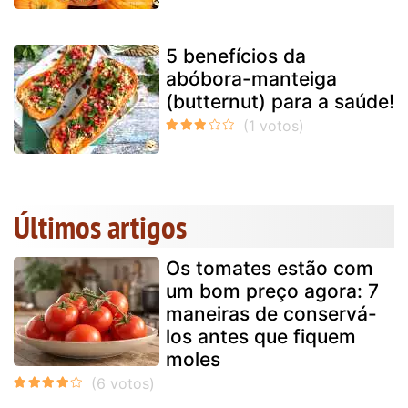
5 benefícios da
abóbora-manteiga
(butternut) para a saúde!
Últimos artigos
Os tomates estão com
um bom preço agora: 7
maneiras de conservá-
los antes que fiquem
moles