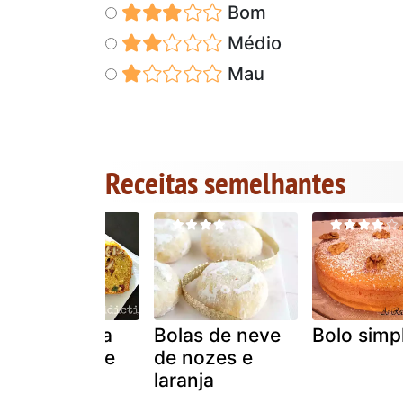
Bom
Médio
Mau
Receitas semelhantes
Bolo de fruta
Bolas de neve
Bolo simp
cristalizada e
de nozes e
nozes
laranja