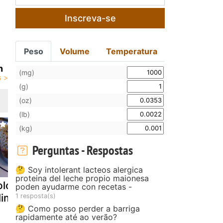
Inscreva-se
Peso
Volume
Temperatura
n
(mg)
(g)
(oz)
(lb)
(kg)
Perguntas - Respostas
🤔 Soy intolerant lacteos alergica
proteina del leche propio maionesa
olo de nozes
Bolo de claras e
Bolo de ba
poden ayudarme con recetas -
limão
nozes...
,açúcar
1 resposta(s)
🤔 Como posso perder a barriga
mascavo e
rapidamente até ao verão?
nozes!