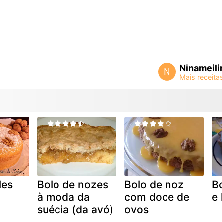
Ninameili
N
les
Bolo de nozes
Bolo de noz
B
à moda da
com doce de
e 
suécia (da avó)
ovos