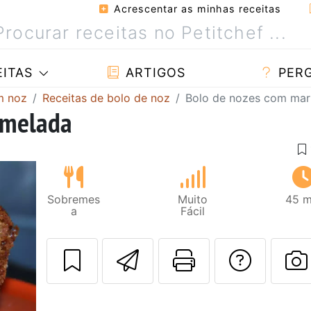
Acrescentar as minhas receitas
ITAS
ARTIGOS
PER
m noz
Receitas de bolo de noz
Bolo de nozes com ma
rmelada
Sobremes
Muito
45 m
a
Fácil
Enviar esta rec
Imprima es
Falar
F