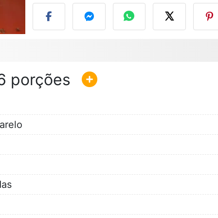
6
arelo
das