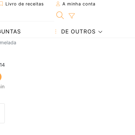
Livro de receitas
A minha conta
GUNTAS
DE OUTROS
rmelada
in
eita a um amigo
ta página
 com o autor da receita
ez esta receita? Compartilhe