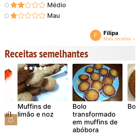
Médio
Mau
Filipa
F
Receitas semelhantes
Muffins de
Bolo
Bol
qui)
limão e noz
transformado
em muffins de
abóbora