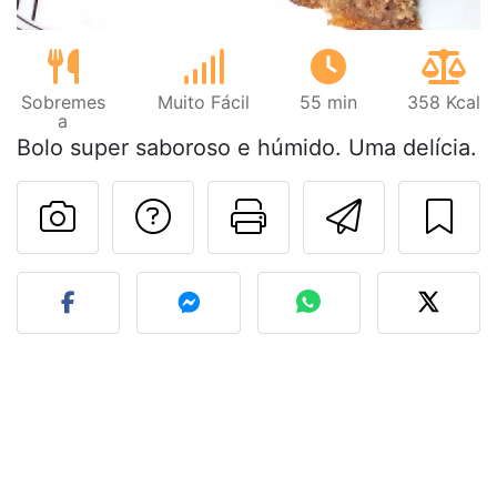
Sobremes
Muito Fácil
55 min
358 Kcal
a
Bolo super saboroso e húmido. Uma delícia.
Falar com o autor d
Imprima esta
Enviar 
Fez esta receita? Compart