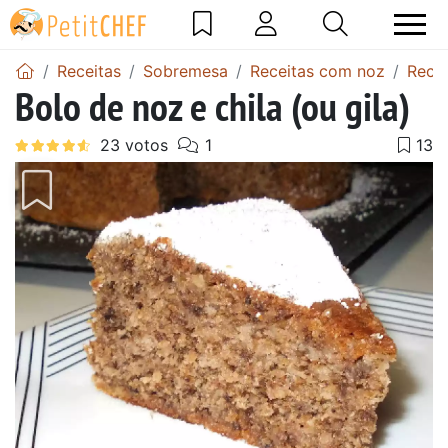
Receitas
Sobremesa
Receitas com noz
Recei
Bolo de noz e chila (ou gila)