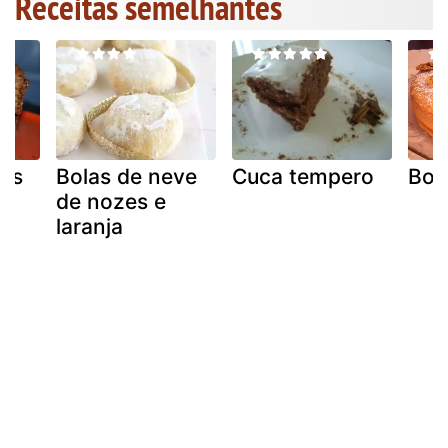
Receitas semelhantes
zes
Bolas de neve
Cuca tempero
Bol
de nozes e
laranja