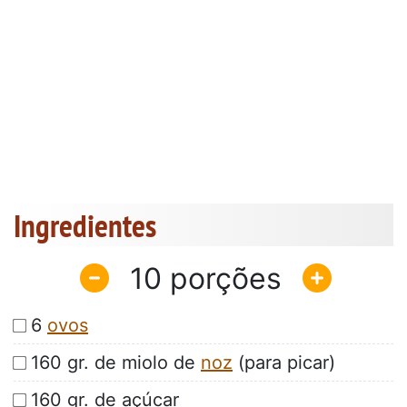
Ingredientes
10
6
ovos
160 gr. de miolo de
noz
(para picar)
160 gr. de açúcar