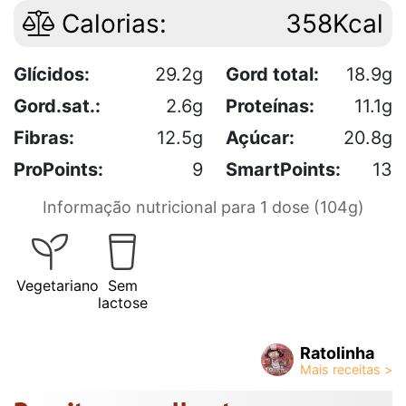
Calorias:
358Kcal
Glícidos:
29.2g
Gord total:
18.9g
Gord.sat.:
2.6g
Proteínas:
11.1g
Fibras:
12.5g
Açúcar:
20.8g
ProPoints:
9
SmartPoints:
13
Informação nutricional para 1 dose (104g)
Vegetariano
Sem
lactose
Ratolinha