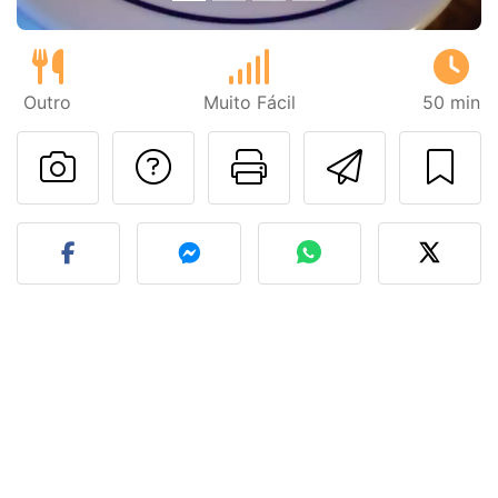
Outro
Muito Fácil
50 min
Falar com o autor d
Imprima esta
Enviar 
Fez esta receita? Compart