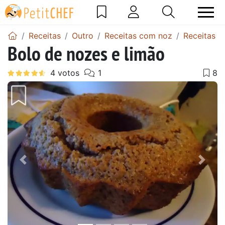
Receitas
Outro
Receitas com noz
Receitas d
Bolo de nozes e limão
Anterior
Next