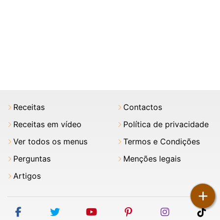
Receitas
Contactos
Receitas em vídeo
Política de privacidade
Ver todos os menus
Termos e Condições
Perguntas
Menções legais
Artigos
+
facebook
twitter
youtube
pinterest
instagram
tik