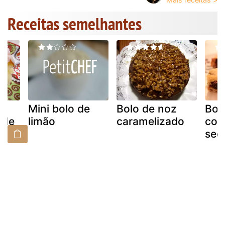
Receitas semelhantes
-
Mini bolo de
Bolo de noz
Bol
 de
limão
caramelizado
com
sec