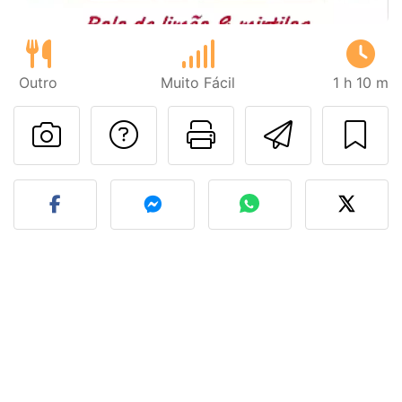
Outro
Muito Fácil
1 h 10 m
Falar com o autor d
Imprima esta
Enviar 
Fez esta receita? Compart