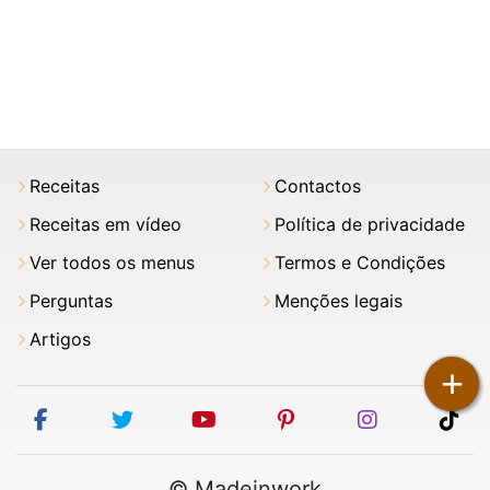
Receitas
Contactos
Receitas em vídeo
Política de privacidade
Ver todos os menus
Termos e Condições
Perguntas
Menções legais
Artigos
+
facebook
twitter
youtube
pinterest
instagram
tik
© Madeinwork