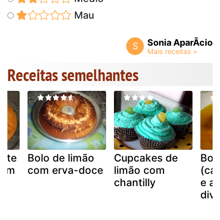
Mau
Sonia AparÃ­cio
S
Receitas semelhantes
urte
Bolo de limão
Cupcakes de
Bol
com
com erva-doce
limão com
(cak
chantilly
e a
div