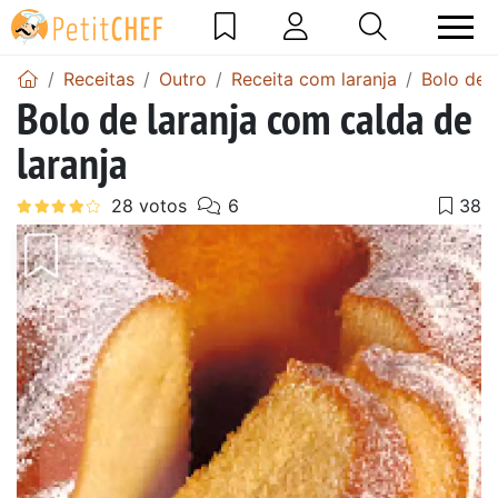
Receitas
Outro
Receita com laranja
Bolo de l
Bolo de laranja com calda de
laranja