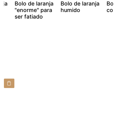
nja
Bolo de laranja
Bolo de laranja
Bol
"enorme" para
humido
com
ser fatiado