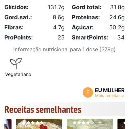
Glícidos:
131.7g
Gord total:
31.8g
Gord.sat.:
8.6g
Proteínas:
24.6g
Fibras:
4.7g
Açúcar:
50.2g
ProPoints:
25
SmartPoints:
34
Informação nutricional para 1 dose (379g)
Vegetariano
EU MULHER
E
Receitas semelhantes