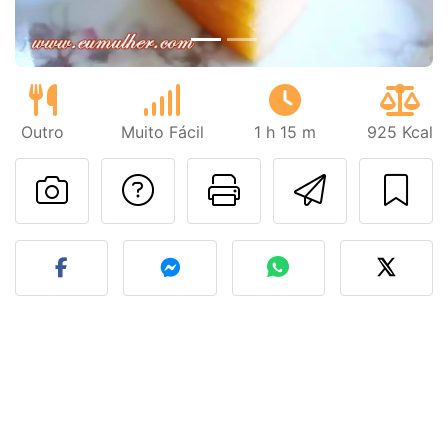
Outro
Muito Fácil
1 h 15 m
925 Kcal
Falar com o autor d
Imprima esta
Enviar 
Fez esta receita? Compart