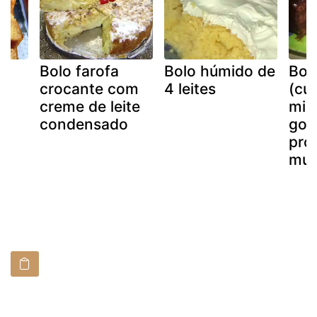
e
Bolo farofa
Bolo húmido de
Bol
o
crocante com
4 leites
(cul
creme de leite
mir
condensado
gon
pro
mul