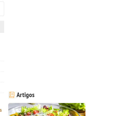
Artigos
s