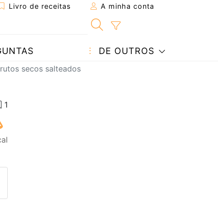
Livro de receitas
A minha conta
GUNTAS
DE OUTROS
rutos secos salteados
cal
eita a um amigo
ta página
 com o autor da receita
ez esta receita? Compartilhe