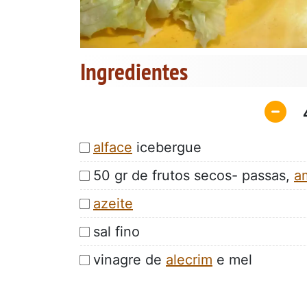
Ingredientes
alface
icebergue
50 gr de frutos secos- passas,
a
azeite
sal fino
vinagre de
alecrim
e mel