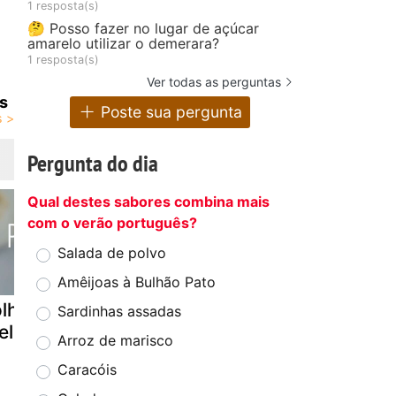
1 resposta(s)
🤔 Posso fazer no lugar de açúcar
amarelo utilizar o demerara?
1 resposta(s)
Ver todas as perguntas
s
Poste sua pergunta
Pergunta do dia
Qual destes sabores combina mais
com o verão português?
Salada de polvo
Amêijoas à Bulhão Pato
olhados de
Salada waldorf
Salada co
Sardinhas assadas
el
- claudia's
molho de
Arroz de marisco
kingdom
mostarda e
Caracóis