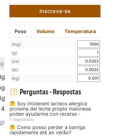
Inscreva-se
Peso
Volume
Temperatura
(mg)
(g)
(oz)
 g
(lb)
8g
(kg)
5g
Perguntas - Respostas
1g
🤔 Soy intolerant lacteos alergica
4
proteina del leche propio maionesa
poden ayudarme con recetas -
1 resposta(s)
g)
🤔 Como posso perder a barriga
rapidamente até ao verão?