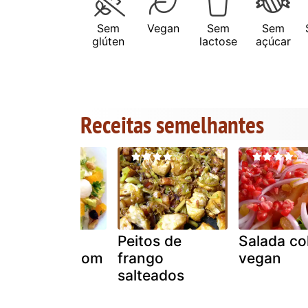
Sem
Vegan
Sem
Sem
glúten
lactose
açúcar
Receitas semelhantes
Salada de
Peitos de
Salada co
couve-flor com
frango
vegan
frutas
salteados