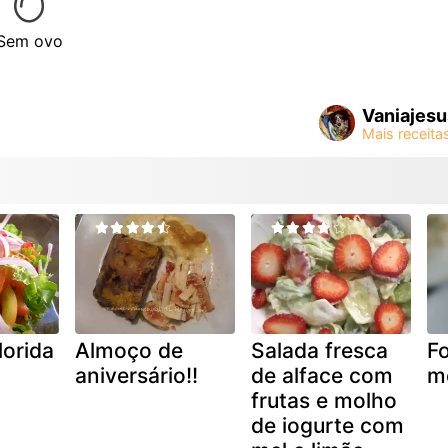
Sem ovo
Vaniajesu
lorida
Almoço de
Salada fresca
F
aniversário!!
de alface com
m
frutas e molho
de iogurte com