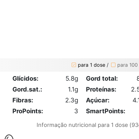
para 1 dose
/
para 100
Glícidos:
5.8g
Gord total:
Gord.sat.:
1.1g
Proteínas:
2.
Fibras:
2.3g
Açúcar:
4.
ProPoints:
3
SmartPoints:
Informação nutricional para 1 dose (93