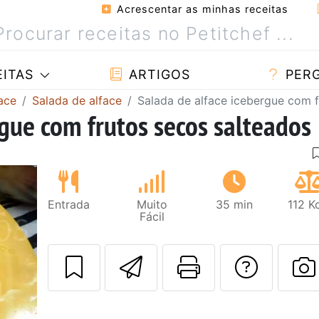
Acrescentar as minhas receitas
ITAS
ARTIGOS
PER
ace
Salada de alface
Salada de alface icebergue com f
rgue com frutos secos salteados
Entrada
Muito
35 min
112 K
Fácil
Enviar esta rec
Imprima es
Falar
F