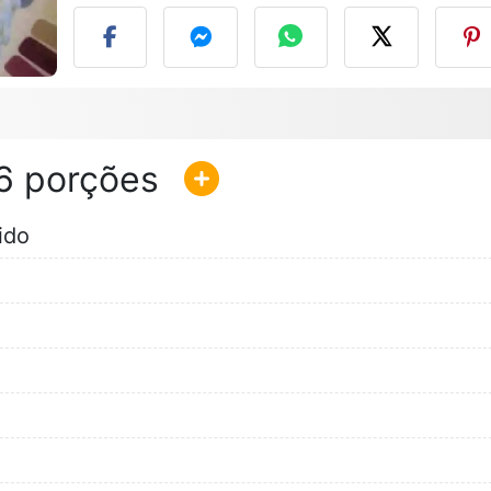
6
ido