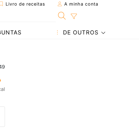
Livro de receitas
A minha conta
GUNTAS
DE OUTROS
al
eita a um amigo
ta página
 com o autor da receita
ez esta receita? Compartilhe