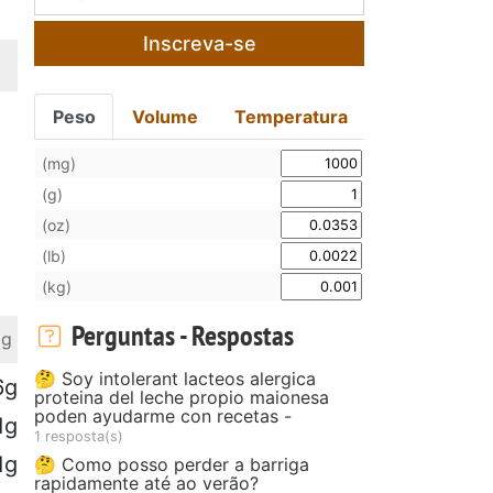
Inscreva-se
Peso
Volume
Temperatura
(mg)
(g)
(oz)
(lb)
(kg)
Perguntas - Respostas
 g
🤔 Soy intolerant lacteos alergica
6g
proteina del leche propio maionesa
poden ayudarme con recetas -
1g
1 resposta(s)
1g
🤔 Como posso perder a barriga
rapidamente até ao verão?