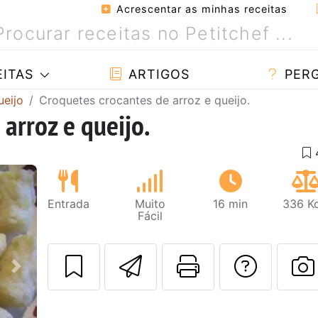
Acrescentar as minhas receitas
ITAS
ARTIGOS
PER
ueijo
Croquetes crocantes de arroz e queijo.
arroz e queijo.
Entrada
Muito
16 min
336 Kc
Fácil
Enviar esta rec
Imprima es
Falar
Next
F