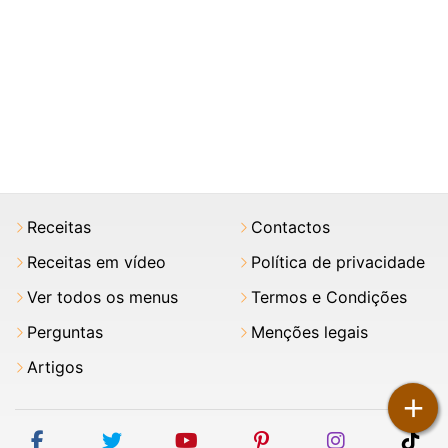
Receitas
Contactos
Receitas em vídeo
Política de privacidade
Ver todos os menus
Termos e Condições
Perguntas
Menções legais
Artigos
+
facebook
twitter
youtube
pinterest
instagram
tik