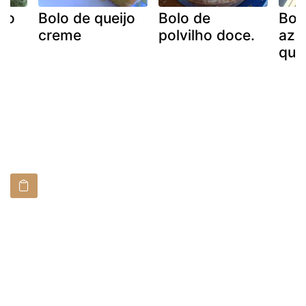
ijo
Bolo de queijo
Bolo de
Bol
creme
polvilho doce.
aze
que