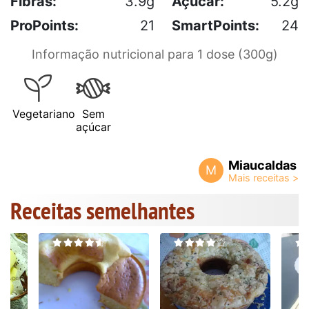
Fibras:
3.9g
Açúcar:
5.2g
ProPoints:
21
SmartPoints:
24
Informação nutricional para 1 dose (300g)
Vegetariano
Sem
açúcar
Miaucaldas
M
Receitas semelhantes