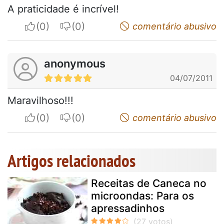
A praticidade é incrível!
I apreciate
I do not appreciate
comentário abusivo
anonymous
04/07/2011
Maravilhoso!!!
I apreciate
I do not appreciate
comentário abusivo
Artigos relacionados
Receitas de Caneca no
microondas: Para os
apressadinhos