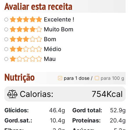
Avaliar esta receita
Excelente !
Muito Bom
Bom
Médio
Mau
Nutrição
para 1 dose
/
para 100 g
Calorias:
754Kcal
Glícidos:
46.4g
Gord total:
52.9g
Gord.sat.:
10.4g
Proteínas:
20.4g