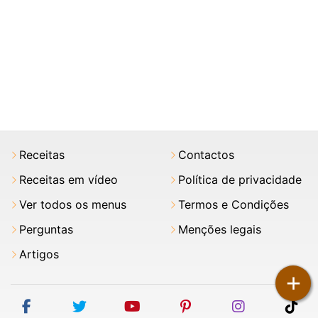
Receitas
Contactos
Receitas em vídeo
Política de privacidade
Ver todos os menus
Termos e Condições
Perguntas
Menções legais
Artigos
+
facebook
twitter
youtube
pinterest
instagram
tik