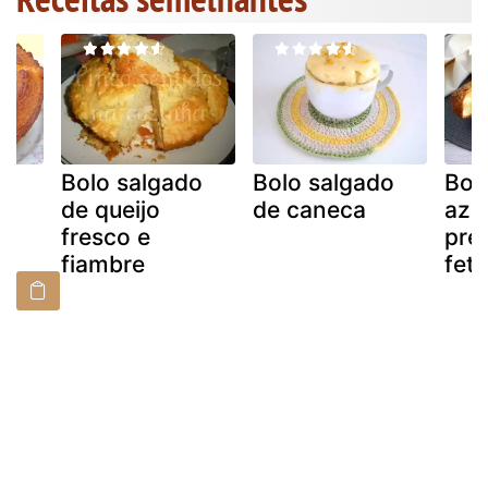
oz
Bolo salgado
Bolo salgado
Bol
de queijo
de caneca
aze
fresco e
pret
fiambre
feta