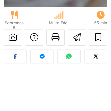
Sobremes
Muito Fácil
55 min
a
Falar com o autor d
Imprima esta
Enviar 
Fez esta receita? Compart