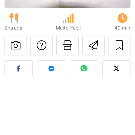
Entrada
Muito Fácil
40 min
Falar com o autor d
Imprima esta
Enviar 
Fez esta receita? Compart