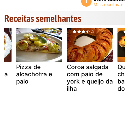
I
Receitas semelhantes
Pizza de
Coroa salgada
Qui
ada
alcachofra e
com paio de
cho
e
paio
york e queijo da
bac
o
ilha
doc