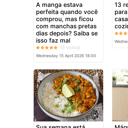
A manga estava
13 r
perfeita quando você
para
comprou, mas ficou
casa
com manchas pretas
cozi
dias depois? Saiba se
isso faz mal
Wednes
Wednesday 15 April 2026 18:00
Sua semana está
Máqu