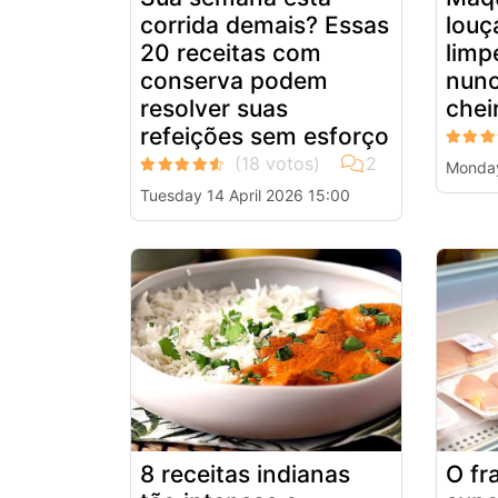
corrida demais? Essas
louç
20 receitas com
limp
conserva podem
nunc
resolver suas
chei
refeições sem esforço
Monday
Tuesday 14 April 2026 15:00
8 receitas indianas
O fr