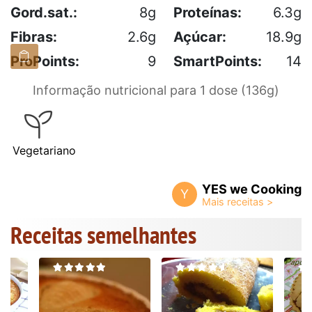
Gord.sat.:
8g
Proteínas:
6.3g
Fibras:
2.6g
Açúcar:
18.9g
ProPoints:
9
SmartPoints:
14
Informação nutricional para 1 dose (136g)
Vegetariano
YES we Cooking
Y
Receitas semelhantes