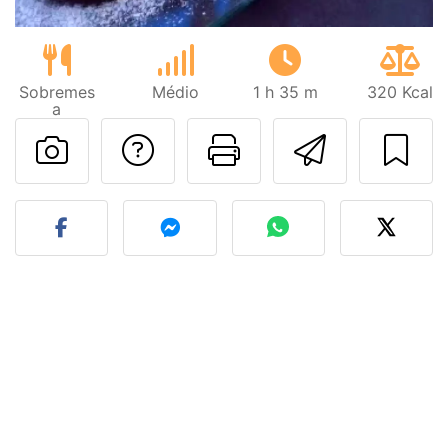
Sobremes
Médio
1 h 35 m
320 Kcal
a
Falar com o autor d
Imprima esta
Enviar 
Fez esta receita? Compart