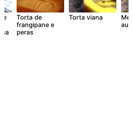
 de
Torta de
Torta viana
Mea
e
frangipane e
aust
osa
peras