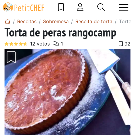
Receitas
Sobremesa
Receita de torta
Torta 
Torta de peras rangocamp