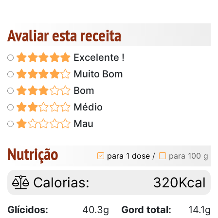
Avaliar esta receita
Excelente !
Muito Bom
Bom
Médio
Mau
Nutrição
para 1 dose
/
para 100 g
Calorias:
320Kcal
Glícidos:
40.3g
Gord total:
14.1g