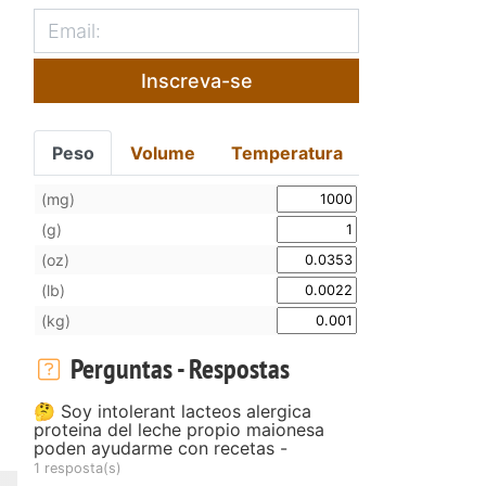
Inscreva-se
Peso
Volume
Temperatura
(mg)
(g)
(oz)
(lb)
(kg)
Perguntas - Respostas
🤔 Soy intolerant lacteos alergica
proteina del leche propio maionesa
poden ayudarme con recetas -
1 resposta(s)