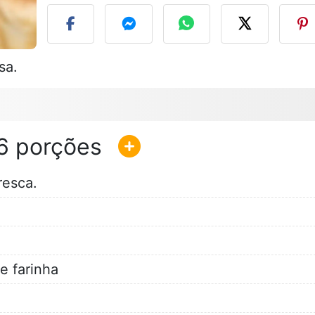
sa.
6
resca.
e farinha