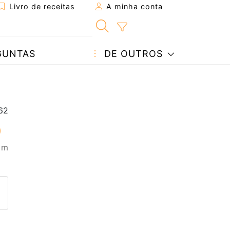
Livro de receitas
A minha conta
GUNTAS
DE OUTROS
0 m
eita a um amigo
ta página
 com o autor da receita
ez esta receita? Compartilhe