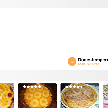
Docestemper
D