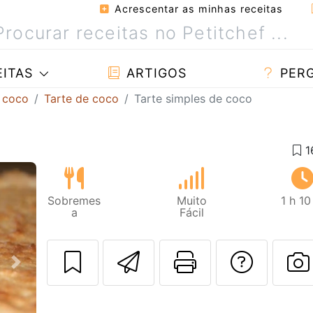
Acrescentar as minhas receitas
ITAS
ARTIGOS
PER
 coco
Tarte de coco
Tarte simples de coco
Sobremes
Muito
1 h 1
a
Fácil
Enviar esta rec
Imprima es
Falar
Next
F