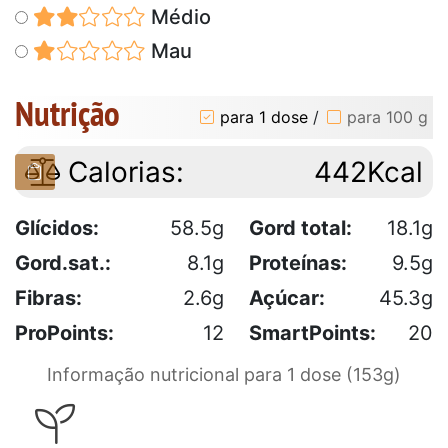
Médio
Mau
Nutrição
para 1 dose
/
para 100 g
Calorias:
442Kcal
Glícidos:
58.5g
Gord total:
18.1g
Gord.sat.:
8.1g
Proteínas:
9.5g
Fibras:
2.6g
Açúcar:
45.3g
ProPoints:
12
SmartPoints:
20
Informação nutricional para 1 dose (153g)