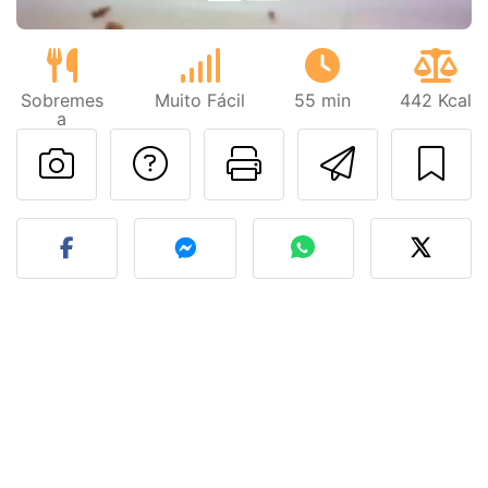
Sobremes
Muito Fácil
55 min
442 Kcal
a
Falar com o autor d
Imprima esta
Enviar 
Fez esta receita? Compart