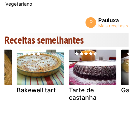
Vegetariano
Pauluxa
P
Receitas semelhantes
Bakewell tart
Tarte de
Gale
castanha