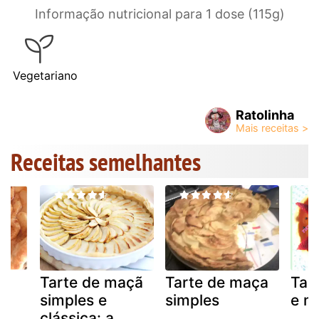
Informação nutricional para 1 dose (115g)
Vegetariano
Ratolinha
Receitas semelhantes
 e
Tarte de maçã
Tarte de maça
Tar
simples e
simples
e m
clássica: a