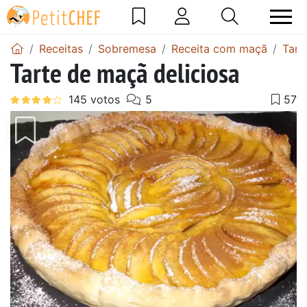
Receitas
Sobremesa
Receita com maçã
Tart
Tarte de maçã deliciosa