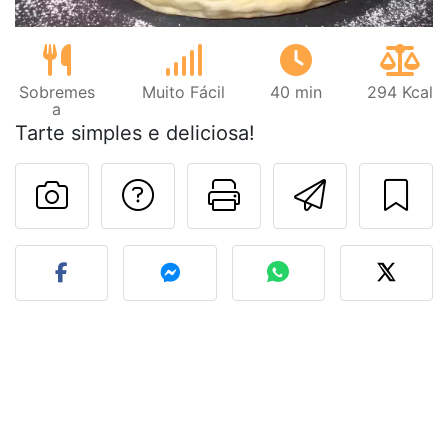
Sobremes
Muito Fácil
40 min
294 Kcal
a
Tarte simples e deliciosa!
Falar com o autor d
Imprima esta
Enviar 
Fez esta receita? Compart