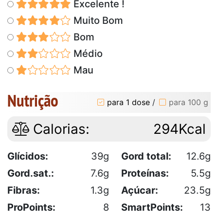
Excelente !
Muito Bom
Bom
Médio
Mau
Nutrição
para 1 dose
/
para 100 g
Calorias:
294Kcal
Glícidos:
39g
Gord total:
12.6g
Gord.sat.:
7.6g
Proteínas:
5.5g
Fibras:
1.3g
Açúcar:
23.5g
ProPoints:
8
SmartPoints:
13