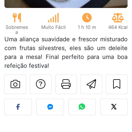
Sobremes
Muito Fácil
1 h 10 m
464 Kcal
a
Uma aliança suavidade e frescor misturado
com frutas silvestres, eles são um deleite
para a mesa! Final perfeito para uma boa
refeição festiva!
Falar com o autor d
Imprima esta
Enviar 
Fez esta receita? Compart