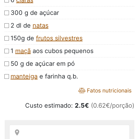
6
claras
300 g de açúcar
2 dl de
natas
150g de
frutos silvestres
1
maçã
aos cubos pequenos
50 g de açúcar em pó
manteiga
e farinha q.b.
Fatos nutricionais
Custo estimado:
2.5
€
(0.62€/porção)