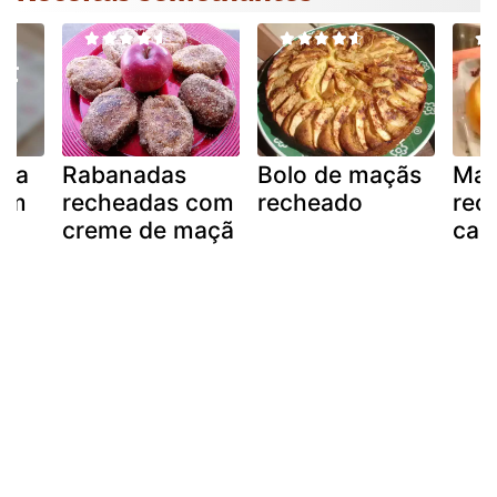
aça
Rabanadas
Bolo de maçãs
Maç
om
recheadas com
recheado
rec
creme de maçã
cam