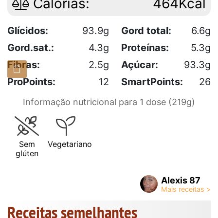
Calorias:
464Kcal
Glícidos:
93.9g
Gord total:
6.6g
Gord.sat.:
4.3g
Proteínas:
5.3g
Fibras:
2.5g
Açúcar:
93.3g
ProPoints:
12
SmartPoints:
26
Informação nutricional para 1 dose (219g)
Sem
Vegetariano
glúten
Alexis 87
Receitas semelhantes