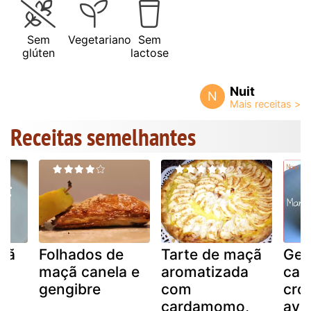
Sem
Vegetariano
Sem
glúten
lactose
Nuit
N
Receitas semelhantes
açã
Folhados de
Tarte de maçã
Gel
maçã canela e
aromatizada
can
gengibre
com
cro
cardamomo,
ave