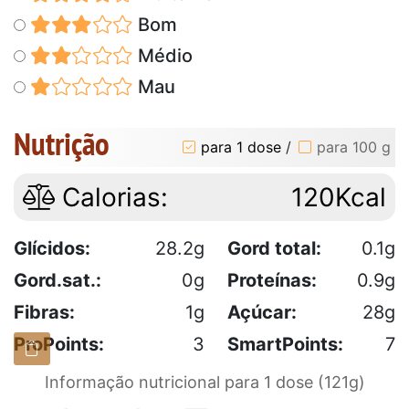
Bom
Médio
Mau
Nutrição
para 1 dose
/
para 100 g
Calorias:
120Kcal
Glícidos:
28.2g
Gord total:
0.1g
Gord.sat.:
0g
Proteínas:
0.9g
Fibras:
1g
Açúcar:
28g
ProPoints:
3
SmartPoints:
7
Informação nutricional para 1 dose (121g)