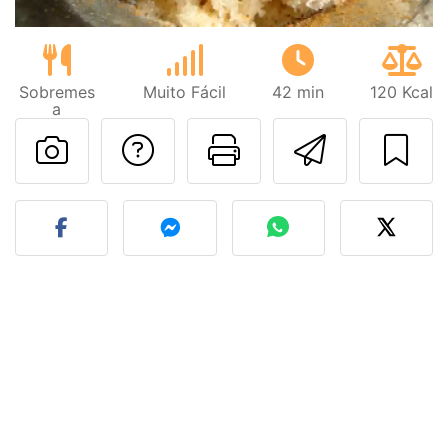
Sobremes
Muito Fácil
42 min
120 Kcal
a
Falar com o autor d
Imprima esta
Enviar 
Fez esta receita? Compart