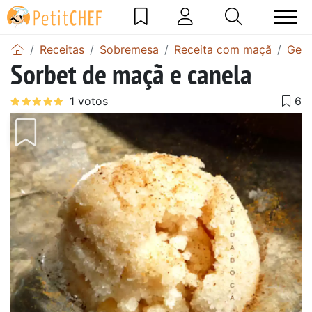
Receitas
Sobremesa
Receita com maçã
Gela
Sorbet de maçã e canela