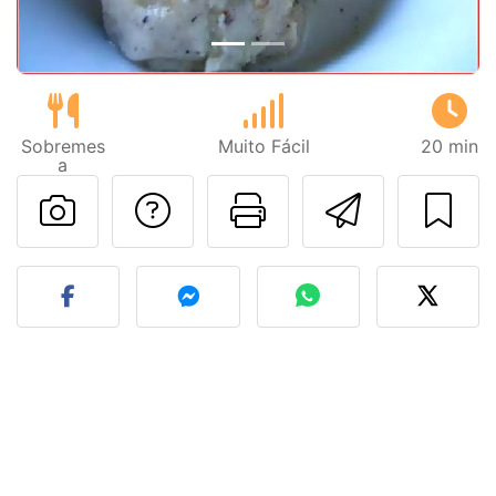
Sobremes
Muito Fácil
20 min
a
Falar com o autor d
Imprima esta
Enviar 
Fez esta receita? Compart