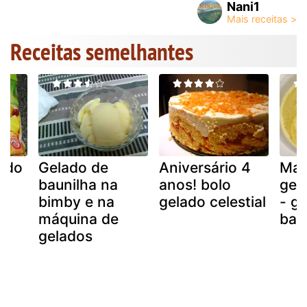
Nani1
Receitas semelhantes
lado
Gelado de
Aniversário 4
Maq
baunilha na
anos! bolo
gel
bimby e na
gelado celestial
- g
máquina de
bau
gelados