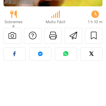
Sobremes
Muito Fácil
1 h 10 m
a
Falar com o autor d
Imprima esta
Enviar 
Fez esta receita? Compart