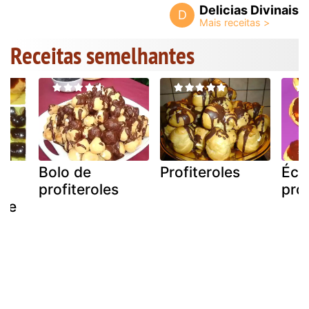
Delicias Divinais
D
Receitas semelhantes
,
Bolo de
Profiteroles
Écl
..
profiteroles
prof
de