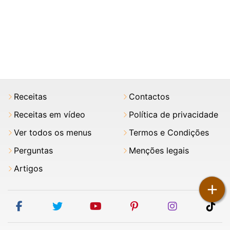
Receitas
Contactos
Receitas em vídeo
Política de privacidade
Ver todos os menus
Termos e Condições
Perguntas
Menções legais
Artigos
+
facebook
twitter
youtube
pinterest
instagram
tik