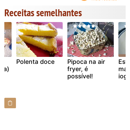
Receitas semelhantes
e
Polenta doce
Pipoca na air
Esf
ica)
fryer, é
mas
possível!
iog