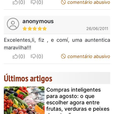
I apreciate
I do not appreciate
comentário abusivo
anonymous
26/06/2011
Excelentes,li, fiz , e comí, uma auntentica
maravilha!!!
I apreciate
I do not appreciate
comentário abusivo
Últimos artigos
Compras inteligentes
para agosto: o que
escolher agora entre
frutas, verduras e peixes