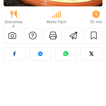
Sobremes
Muito Fácil
35 min
a
Falar com o autor d
Imprima esta
Enviar 
Fez esta receita? Compart