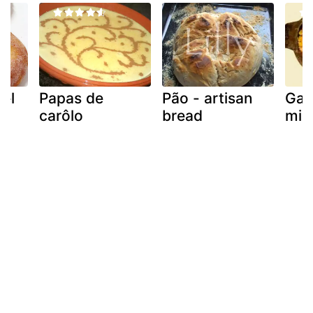
el
Papas de
Pão - artisan
Gal
carôlo
bread
min