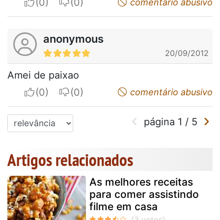
I apreciate
I do not appreciate
comentário abusivo
anonymous
20/09/2012
Amei de paixao
I apreciate
I do not appreciate
comentário abusivo
página
1
/
5
Artigos relacionados
As melhores receitas
para comer assistindo
filme em casa