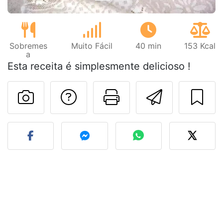
Sobremes
Muito Fácil
40 min
153 Kcal
a
Esta receita é simplesmente delicioso !
Falar com o autor d
Imprima esta
Enviar 
Fez esta receita? Compart