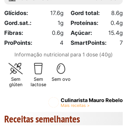
Glícidos:
17.6g
Gord total:
8.6g
Gord.sat.:
1g
Proteínas:
0.4g
Fibras:
0.6g
Açúcar:
15.4g
ProPoints:
4
SmartPoints:
7
Informação nutricional para 1 dose (40g)
Sem
Sem
Sem ovo
glúten
lactose
Culinarista Mauro Rebelo
Receitas semelhantes