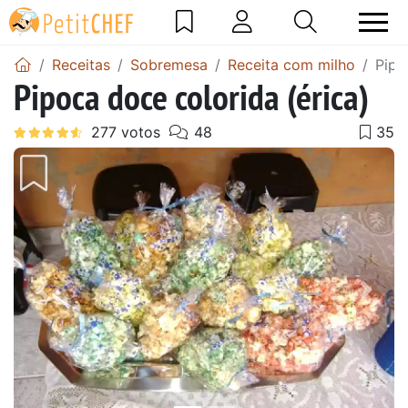
Receitas
Sobremesa
Receita com milho
Pipo
Pipoca doce colorida (érica)
Anterior
Next