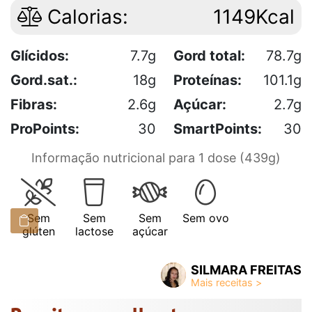
Calorias:
1149Kcal
Glícidos:
7.7g
Gord total:
78.7g
Gord.sat.:
18g
Proteínas:
101.1g
Fibras:
2.6g
Açúcar:
2.7g
ProPoints:
30
SmartPoints:
30
Informação nutricional para 1 dose (439g)
Sem
Sem
Sem
Sem ovo
glúten
lactose
açúcar
SILMARA FREITAS