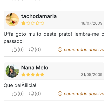
tachodamaria
18/07/2009
Uffa goto muito deste prato! lembra-me o
passado!
I apreciate
I do not appreciate
comentário abusivo
Nana Melo
31/05/2009
Que delÃ­iiicia!
I apreciate
I do not appreciate
comentário abusivo