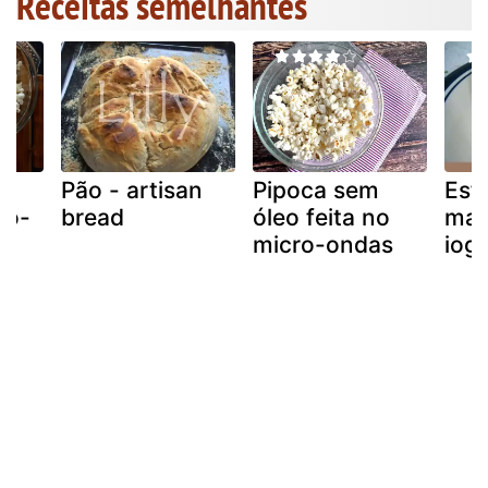
Receitas semelhantes
Pão - artisan
Pipoca sem
Esf
ro-
bread
óleo feita no
mas
micro-ondas
iog