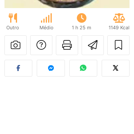
Outro
Médio
1 h 25 m
1149 Kcal
Falar com o autor d
Imprima esta
Enviar 
Fez esta receita? Compart