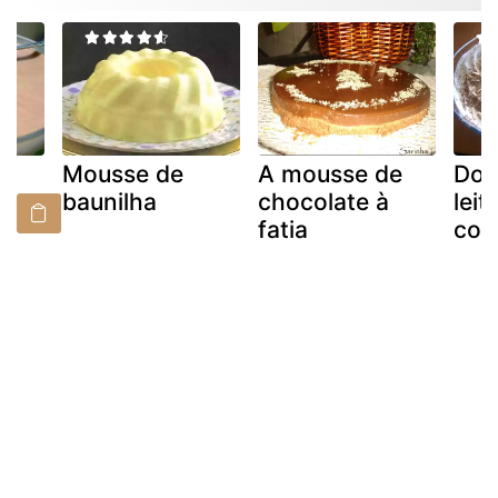
Mousse de
A mousse de
Doc
baunilha
chocolate à
leit
e
fatia
con