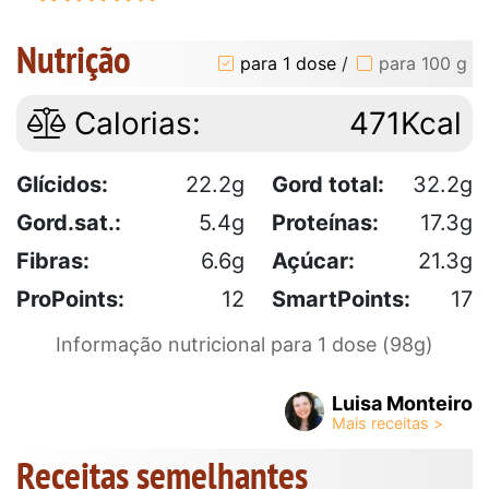
Nutrição
para 1 dose
/
para 100 g
Calorias:
471Kcal
Glícidos:
22.2g
Gord total:
32.2g
Gord.sat.:
5.4g
Proteínas:
17.3g
Fibras:
6.6g
Açúcar:
21.3g
ProPoints:
12
SmartPoints:
17
Informação nutricional para 1 dose (98g)
Luisa Monteiro
Receitas semelhantes