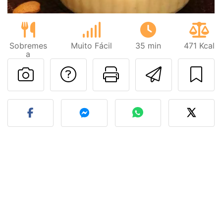
Sobremes
Muito Fácil
35 min
471 Kcal
a
Falar com o autor d
Imprima esta
Enviar 
Fez esta receita? Compart