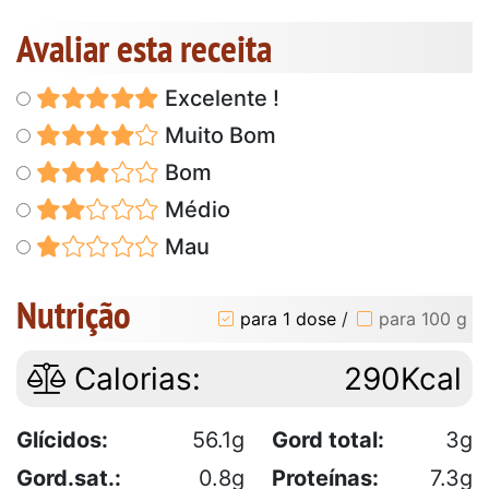
Avaliar esta receita
Excelente !
Muito Bom
Bom
Médio
Mau
Nutrição
para 1 dose
/
para 100 g
Calorias:
290Kcal
Glícidos:
56.1g
Gord total:
3g
Gord.sat.:
0.8g
Proteínas:
7.3g