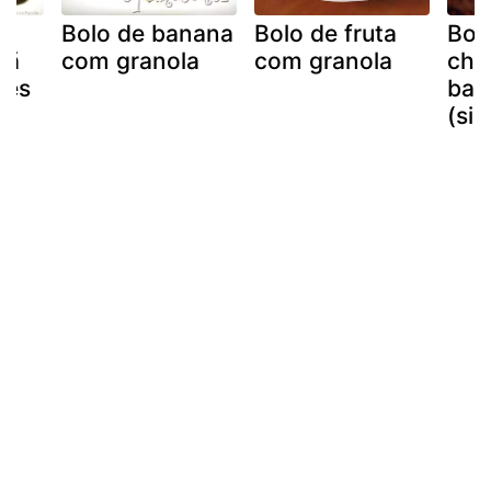
Bolo de banana
Bolo de fruta
Bolo
çã
com granola
com granola
cho
tes
ban
(si