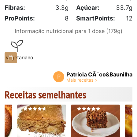
Fibras:
3.3g
Açúcar:
33.7g
ProPoints:
8
SmartPoints:
12
Informação nutricional para 1 dose (179g)
Vegetariano
Patricia CÃ´co&Baunilha
P
Receitas semelhantes