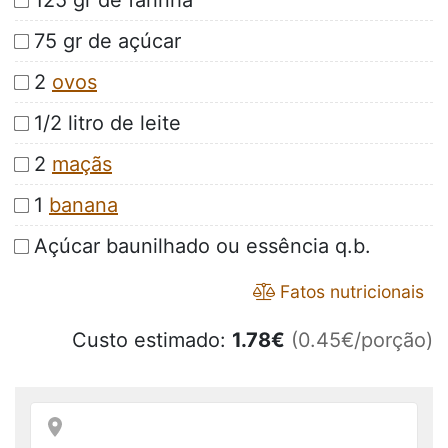
125 gr de farinha
75 gr de açúcar
2
ovos
1/2 litro de leite
2
maçãs
1
banana
Açúcar baunilhado ou essência q.b.
Fatos nutricionais
Custo estimado:
1.78
€
(0.45€/porção)