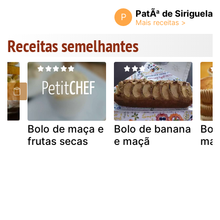
PatÃª de Siriguela
P
Receitas semelhantes
al
Bolo de maça e
Bolo de banana
Bol
frutas secas
e maçã
ma