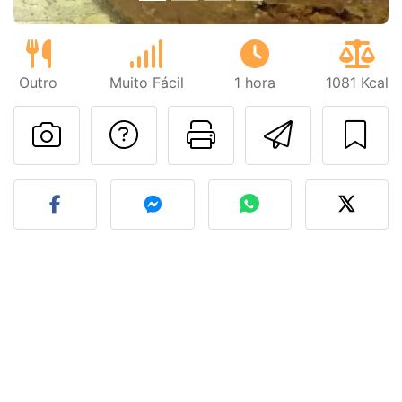
Outro
Muito Fácil
1 hora
1081 Kcal
Falar com o autor d
Imprima esta
Enviar 
Fez esta receita? Compart