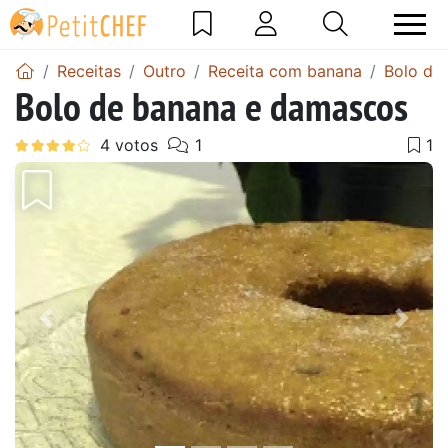
Receitas
Outro
Receita com banana
Bolo de
Bolo de banana e damascos
Anterior
Next