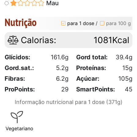
Mau
Nutrição
para 1 dose
/
para 100 g
Calorias:
1081Kcal
Glícidos:
161.6g
Gord total:
39.4g
Gord.sat.:
5.2g
Proteínas:
15g
Fibras:
6.2g
Açúcar:
105g
ProPoints:
29
SmartPoints:
45
Informação nutricional para 1 dose (371g)
Vegetariano