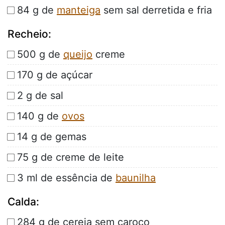
84 g de
manteiga
sem sal derretida e fria
Recheio:
500 g de
queijo
creme
170 g de açúcar
2 g de sal
140 g de
ovos
14 g de gemas
75 g de creme de leite
3 ml de essência de
baunilha
Calda:
284 g de cereja sem caroço