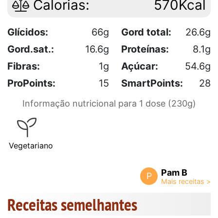
Calorias:
570Kcal
Glícidos:
66g
Gord total:
26.6g
Gord.sat.:
16.6g
Proteínas:
8.1g
Fibras:
1g
Açúcar:
54.6g
ProPoints:
15
SmartPoints:
28
Informação nutricional para 1 dose (230g)
Vegetariano
Pam B
P
Receitas semelhantes