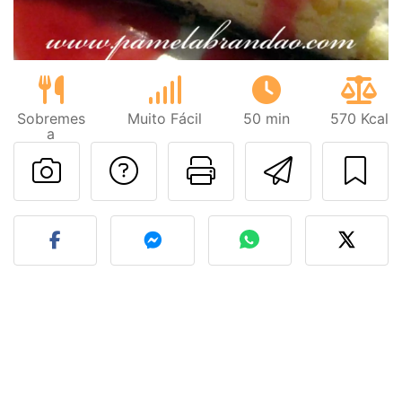
Sobremes
Muito Fácil
50 min
570 Kcal
a
Falar com o autor d
Imprima esta
Enviar 
Fez esta receita? Compart