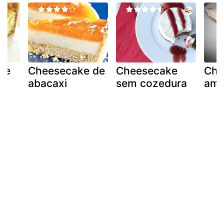
 e
Cheesecake de
Cheesecake
Che
abacaxi
sem cozedura
ame