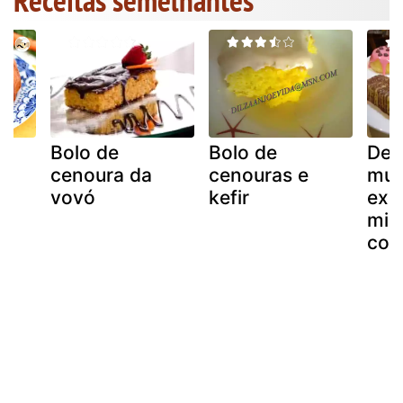
Bolo de
Bolo de
De 
cenoura da
cenouras e
mui
vovó
kefir
exp
min
col