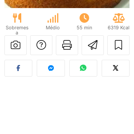
Sobremes
Médio
55 min
6319 Kcal
a
Falar com o autor d
Imprima esta
Enviar 
Fez esta receita? Compart