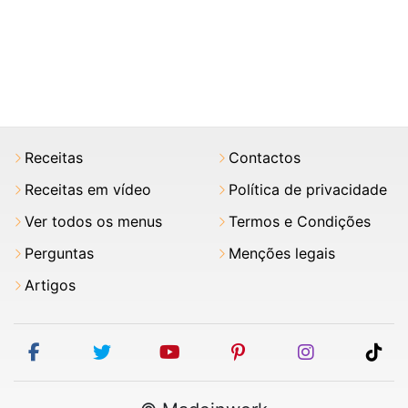
Receitas
Contactos
Receitas em vídeo
Política de privacidade
Ver todos os menus
Termos e Condições
Perguntas
Menções legais
Artigos
facebook
twitter
youtube
pinterest
instagram
tik