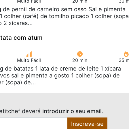
Muito Fácil
20 min
30 m
g de pernil de carneiro sem osso Sal e pimenta
1 colher (café) de tomilho picado 1 colher (sopa
 2 xícaras...
atata com atum
Muito Fácil
20 min
35 m
Kg de batatas 1 lata de creme de leite 1 xícara
ovos sal e pimenta a gosto 1 colher (sopa) de
r (sopa) de...
etitchef deverá
introduzir o seu email
.
Inscreva-se