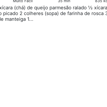
Muito Fácil
35 min
835 kc
xícara (chá) de queijo parmesão ralado ½ xícar
o picado 2 colheres (sopa) de farinha de rosca 
e manteiga 1...