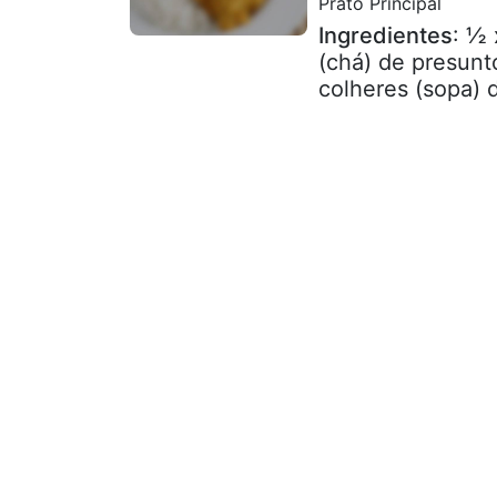
Prato Principal
Ingredientes
: ½ 
(chá) de presunt
colheres (sopa) d