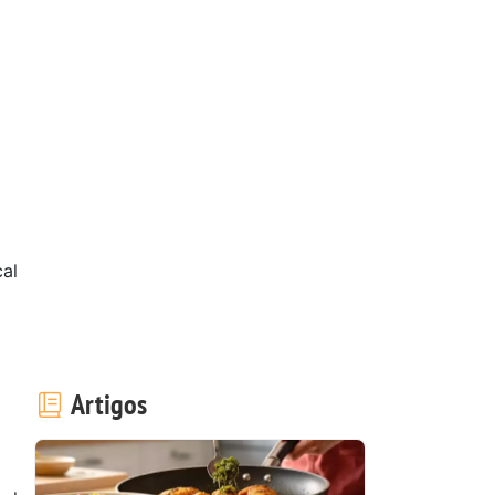
al
Artigos