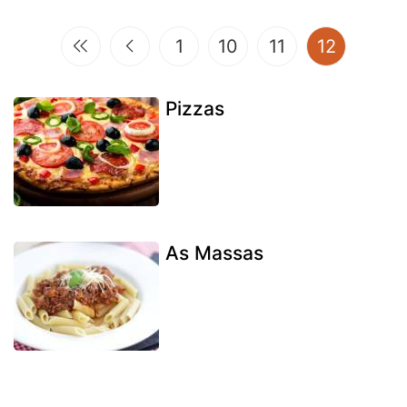
(current
1
10
11
12
Pizzas
As Massas