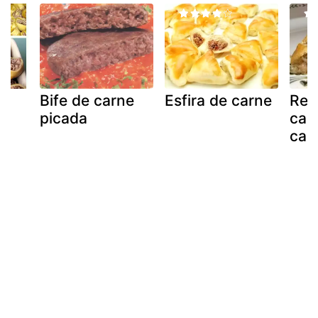
Bife de carne
Esfira de carne
Rec
picada
cal
a
car