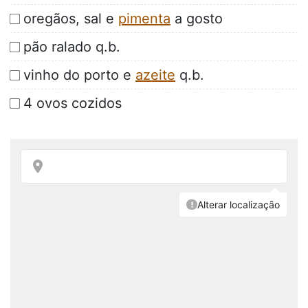
oregãos, sal e
pimenta
a gosto
pão ralado q.b.
vinho do porto e
azeite
q.b.
4 ovos cozidos