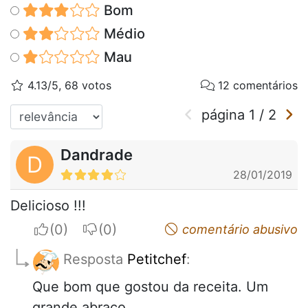
Bom
Médio
Mau
4.13/5, 68 votos
12 comentários
página
1
/
2
Dandrade
D
28/01/2019
Delicioso !!!
I apreciate
I do not appreciate
comentário abusivo
Resposta
Petitchef
:
Que bom que gostou da receita. Um
grande abraço.