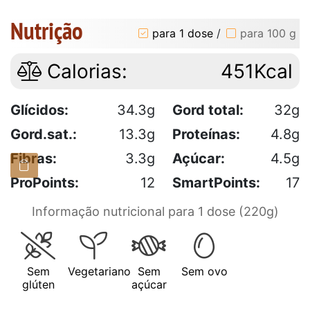
Nutrição
para 1 dose
/
para 100 g
Calorias:
451Kcal
Glícidos:
34.3g
Gord total:
32g
Gord.sat.:
13.3g
Proteínas:
4.8g
Fibras:
3.3g
Açúcar:
4.5g
ProPoints:
12
SmartPoints:
17
Informação nutricional para 1 dose (220g)
Sem
Vegetariano
Sem
Sem ovo
glúten
açúcar