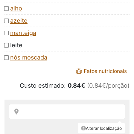
alho
azeite
manteiga
leite
nós moscada
Fatos nutricionais
Custo estimado:
0.84
€
(0.84€/porção)