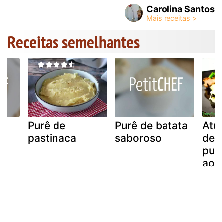
Carolina Santos
Receitas semelhantes
Purê de
Purê de batata
Atu
pastinaca
saboroso
de 
pur
ao 