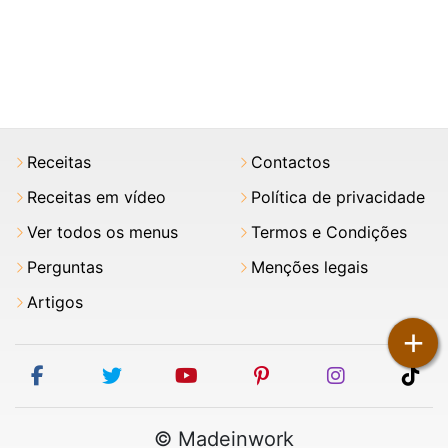
Receitas
Contactos
Receitas em vídeo
Política de privacidade
Ver todos os menus
Termos e Condições
Perguntas
Menções legais
Artigos
+
facebook
twitter
youtube
pinterest
instagram
tik
© Madeinwork