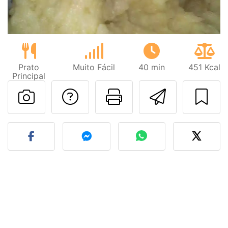
Prato
Muito Fácil
40 min
451 Kcal
Principal
Falar com o autor d
Imprima esta
Enviar 
Fez esta receita? Compart