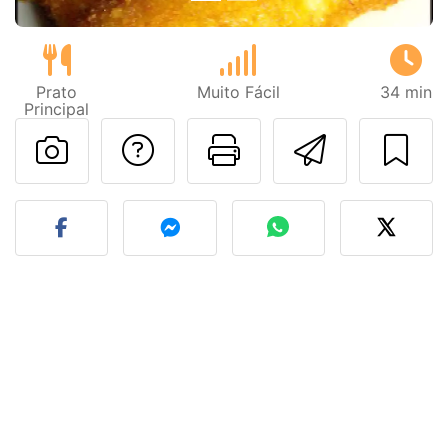
Prato
Muito Fácil
34 min
Principal
Falar com o autor d
Imprima esta
Enviar 
Fez esta receita? Compart