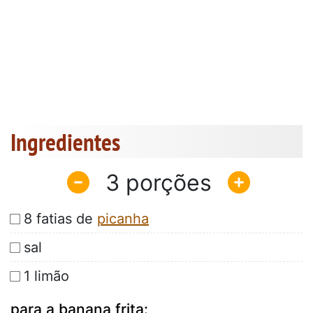
Ingredientes
3
8 fatias de
picanha
sal
1 limão
para a banana frita: