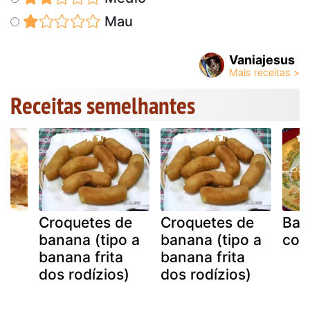
Mau
Vaniajesus
Receitas semelhantes
Croquetes de
Croquetes de
Ban
a
banana (tipo a
banana (tipo a
com
banana frita
banana frita
dos rodízios)
dos rodízios)