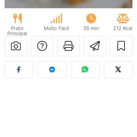
Prato
Muito Fácil
35 min
212 Kcal
Principal
Falar com o autor d
Imprima esta
Enviar 
Fez esta receita? Compart