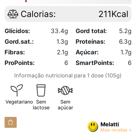
Calorias:
211Kcal
Glícidos:
33.4g
Gord total:
5.2g
Gord.sat.:
1.3g
Proteínas:
6.3g
Fibras:
2.1g
Açúcar:
1.7g
ProPoints:
6
SmartPoints:
6
Informação nutricional para 1 dose (105g)
Vegetariano
Sem
Sem
lactose
açúcar
Melatti