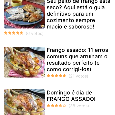
Seu peito de frango está
seco? Aqui está o guia
definitivo para um
cozimento sempre
macio e saboroso!
Frango assado: 11 erros
comuns que arruínam o
resultado perfeito (e
como corrigi-los)
Domingo é dia de
FRANGO ASSADO!