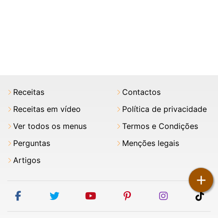
Receitas
Contactos
Receitas em vídeo
Política de privacidade
Ver todos os menus
Termos e Condições
Perguntas
Menções legais
Artigos
+
facebook
twitter
youtube
pinterest
instagram
tik