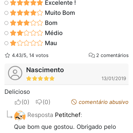
Excelente !
Muito Bom
Bom
Médio
Mau
4.43/5, 14 votos
2 comentários
Nascimento
13/01/2019
Delicioso
I apreciate
I do not appreciate
comentário abusivo
Resposta
Petitchef
:
Que bom que gostou. Obrigado pelo