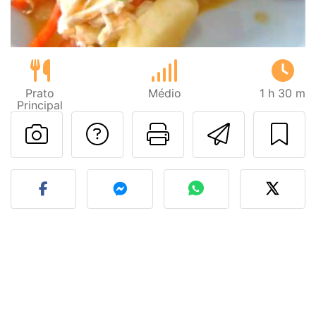
Prato
Médio
1 h 30 m
Principal
Falar com o autor d
Imprima esta
Enviar 
Fez esta receita? Compart