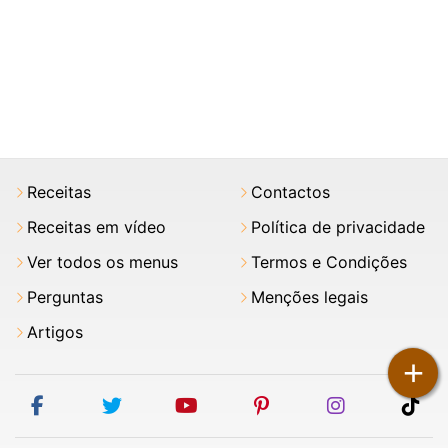
Receitas
Contactos
Receitas em vídeo
Política de privacidade
Ver todos os menus
Termos e Condições
Perguntas
Menções legais
Artigos
+
facebook
twitter
youtube
pinterest
instagram
tik